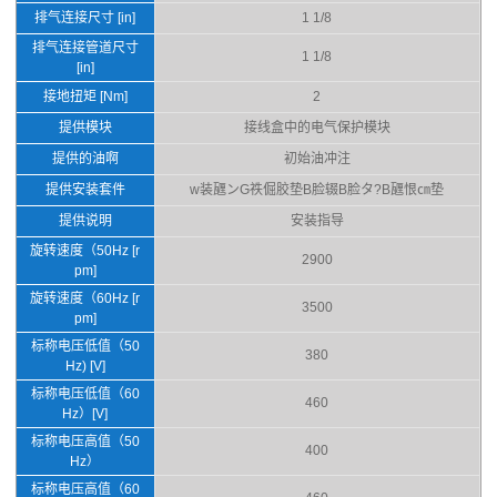
排气连接尺寸 [in]
1 1/8
排气连接管道尺寸
1 1/8
[in]
接地扭矩 [Nm]
2
提供模块
接线盒中的电气保护模块
提供的油啊
初始油冲注
提供安装套件
w装甅ンG祑倔胶垫B脸辍B脸タ?B甅恨㎝垫
提供说明
安装指导
旋转速度（50Hz [r
2900
pm]
旋转速度（60Hz [r
3500
pm]
标称电压低值（50
380
Hz) [V]
标称电压低值（60
460
Hz）[V]
标称电压高值（50
400
Hz）
标称电压高值（60