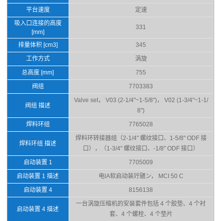
平台速度
定速
吸入口连接的高度
331
[mm]
排量体积 [cm3]
345
工作方式
涡旋
总高度 [mm]
755
阀组
7703383
Valve set， V03 (2-1/4"~1-5/8")， V02 (1-3/4"~1-1/
阀组 描述
8")
焊料环组
7765028
焊料环转接器组（2-1/4" 螺纹接口、1-5/8" ODF 接
焊料环组 描述
口），（1-3/4" 螺纹接口、-1/8" ODF 接口）
启动装置 1
7705009
启动装置 1 描述
电lΑ软启动装竚甅ン， MCI 50 C
启动装置 4
8156138
一台涡旋压缩机的安装套件包括 4 个胶垫、4 个衬
启动装置 4 描述
套、4 个螺栓、4 个垫片