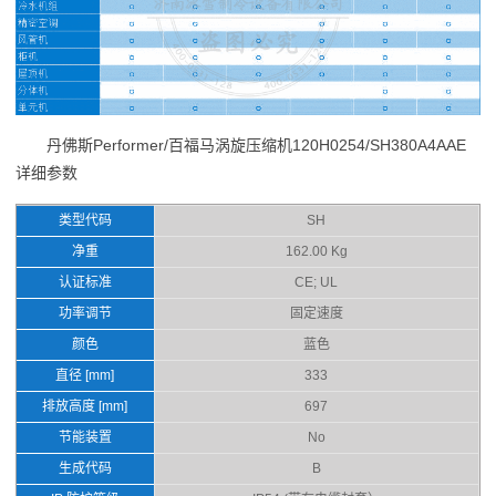
丹佛斯Performer/百福马涡旋压缩机120H0254/SH380A4AAE
详细参数
类型代码
SH
净重
162.00 Kg
认证标准
CE; UL
功率调节
固定速度
颜色
蓝色
直径 [mm]
333
排放高度 [mm]
697
节能装置
No
生成代码
B