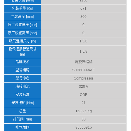
包装长度 [mm]
1150
包装重量 [Kg]
671
包装高度 [mm]
800
原厂设置低压 [bar]
0
原厂设置高压 [bar]
0
吸气连接尺寸 [in]
1 5/8
吸气连接管道尺寸
1 5/8
[in]
品牌技术
涡旋压缩机
型号编码
SH380A4AAE
型号命名
Compressor
堵转电流
320 A
安装标准
ODF
安装扭矩 [Nm]
21
总重
168.25 Kg
排气阀 [Nm]
50
排气角阀
8556091b