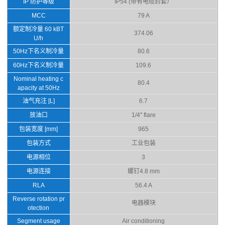
IP 防护等级
IP54 (带有电缆封套）
MCC
79 A
额定制冷量 60 kBT
374.06
U/h
50Hz下名义制冷量
80.6
60Hz下名义制冷量
109.6
Nominal heating c
80.4
apacity at 50Hz
油气充注 [L]
6.7
放油口
1/4'' flare
包装宽度 [mm]
965
包装方式
工业包装
电源相位
3
电源连接
螺钉4.8 mm
RLA
56.4 A
Reverse rotation pr
电器模块
otection
Segment usage
Air conditioning