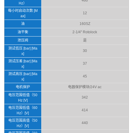
460
Hz）
每小时启动次数 [M
12
ax]
油
160SZ
油平衡
2-1/4'' Rotolock
泄压阀
是
测试低压 [bar] [Ma
30
x]
测试压差 [bar] [Ma
37
x]
测试高压 [bar] [Ma
45
x]
电机保护
电器保护模块/24V ac
电压范围低值（50
342
Hz [V]
电压范围低值（60
414
Hz）[V]
电压范围高值（50
440
Hz）[V]