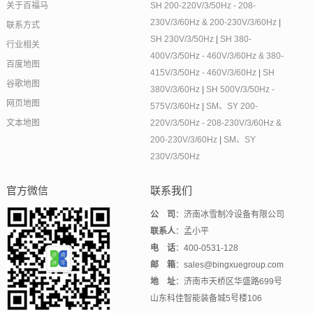
关于百福马
SH 200-220V/3/50Hz - 208-
230V/3/60Hz & 200-230V/3/60Hz
|
联系方式
SH 230V/3/50Hz
|
SH 380-
行业相关
400V/3/50Hz - 460V/3/60Hz & 380-
百度地图
415V/3/50Hz - 460V/3/60Hz
|
SH
谷歌地图
380V/3/60Hz
|
SH 500V/3/50Hz -
网页地图
575V/3/60Hz
|
SM、SY 200-
文本地图
220V/3/50Hz - 208-230V/3/60Hz &
200-230V/3/60Hz
|
SM、SY
230V/3/50Hz
官方微信
联系我们
公 司
：济南冰雪制冷设备有限公司
联系人
：孟小平
电 话
：400-0531-128
邮 箱
：sales@bingxuegroup.com
地 址
：济南市天桥区华盛路699号
山东科佳智能装备城5号楼106