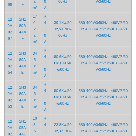
c
0
60Hz
V/3/60Hz
68
F
m³
A
17
R
12
SH1
0.
4
39.1Kw/50
380-400V/3/50Hz - 460V/3/60
0H
80B
2
1
Hz,53.7Kw/
Hz & 380-415V/3/50Hz - 460
02
4AA
c
0
60Hz
V/3/60Hz
67
F
m³
A
R
12
SH3
34
4
80.6Kw/50
380-400V/3/50Hz - 460V/3/60
0H
80A
5
1
Hz,109.6K
Hz & 380-415V/3/50Hz - 460
02
4AA
c
0
w/60Hz
V/3/60Hz
54
E
m³
A
R
12
SH3
34
4
80.6Kw/50
380-400V/3/50Hz - 460V/3/60
0H
80A
5
1
Hz,109.6K
Hz & 380-415V/3/50Hz - 460
02
4AA
c
0
w/60Hz
V/3/60Hz
53
E
m³
A
10
R
12
SH1
3.
4
23.8Kw/50
380-400V/3/50Hz - 460V/3/60
0H
05A
5
1
Hz,32.1Kw/
Hz & 380-415V/3/50Hz - 460
02
4AL