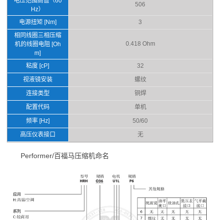
电压范围高值（60
506
Hz）
电源扭矩 [Nm]
3
相同线圈三相压缩
0.418 Ohm
机的线圈电阻 [Oh
m]
粘度 [cP]
32
视液镜安装
螺纹
连接类型
铜焊
配置代码
单机
频率 [Hz]
50/60
高压仪表接口
无
Performer/百福马压缩机命名