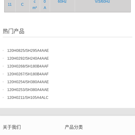
c
0
60Hz
V/3/60Hz
11
C
m³
A
热门产品
120H0825/SH295A4AAE
120H0292/SH240A4AAE
120H0268/SH180B4AAF
120H0267/SH180B4AAF
120H0254/SH380A4AAE
120H0253/SH380A4AAE
120H0211/SH105A4ALC
关于我们
产品分类