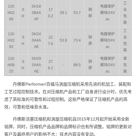
工
120
SH18
电器保护
S
17
铜
业
H02
0B4A
39.1
53.7
模块/24V
H
0.2
焊
包
68
AF
ac
装
工
120
SH24
电器保护
S
22
铜
业
H02
0A4A
53.8
73.4
模块/24V
H
7.6
焊
包
92
AE
ac
装
120
SH29
电器保护
单
S
27
铜
H08
5A4A
-
88.5
模块/24V
包
H
6.2
焊
25
AE
ac
装
丹佛斯Performer/百福马涡旋压缩机采用先进的机加工、装配和
工艺过程控制技术。在对压缩机产品和工厂自身进行设计时，优先考
虑了高标准的可靠性和过程控制。这些严格保证了压缩机产品的高
效，可靠和低噪音水准。
丹佛斯活塞压缩机和涡旋压缩机自2015年12月起开始采用全新
铭牌，同时，压缩机产品品牌和品牌标识也有所调整。铭牌的更新对
客户及最终用户的影响不大：技术内容没有变动。