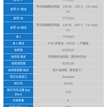
带式曲轴箱加热器， 130 W， 230 V， CE mark，
皮带 07 描述
UL
皮带 08
7773123
带式曲轴箱加热器， 130 W， 400 V， CE mark，
皮带 08 描述
UL
油 1
7754023
油 1 描述
POE 润滑油，160SZ，1 升罐装
油视镜
8156019
油视镜 描述
带垫圈的油视镜（黑色和白色）
油视镜垫圈
8156129
油视镜垫圈 描述
垫片油视镜（黑色氯丁）
低压仪表接口
Schrader
制冷剂
R410A
制冷剂充注量 [kg]
14.5
[Max]
包装数量
4