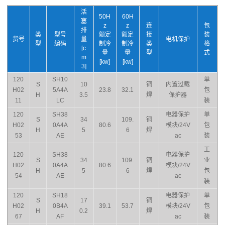
活
50H
60H
塞
z
z
连
包
排
类
型号
额定
额定
接
装
货号
量
电机保护
型
编码
制冷
制冷
类
格
[c
量
量
型
式
m
[kw]
[kw]
3]
120
SH10
单
S
10
铜
内置过载
H02
5A4A
23.8
32.1
包
H
3.5
焊
保护器
11
LC
装
120
SH38
电器保护
单
S
34
109.
铜
H02
0A4A
80.6
模块/24V
包
H
5
6
焊
53
AE
ac
装
工
120
SH38
电器保护
S
34
109.
铜
业
H02
0A4A
80.6
模块/24V
H
5
6
焊
包
54
AE
ac
装
120
SH18
电器保护
单
S
17
铜
H02
0B4A
39.1
53.7
模块/24V
包
H
0.2
焊
67
AF
ac
装