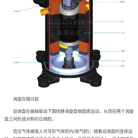
涡旋压缩过程
动涡盘在曲轴驱动下围绕静涡旋盘做圆周运动，从而在两个涡旋
盘之间形成对称的压缩腔。
低压气体被吸入月牙形气体腔内(吸气腔)；随着动涡盘的连续运