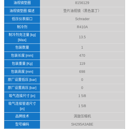
油视镜垫圈
8156129
油视镜垫圈 描述
垫片油视镜（黑色氯丁）
低压仪表接口
Schrader
制冷剂
R410A
制冷剂充注量 [kg]
13.5
[Max]
包装数量
1
包装长度 [mm]
470
包装重量 [Kg]
119
包装高度 [mm]
698
原厂设置低压 [bar]
0
原厂设置高压 [bar]
0
吸气连接尺寸 [in]
1 5/8
吸气连接管道尺寸
1 5/8
[in]
品牌技术
涡旋压缩机
型号编码
SH295A3ABE