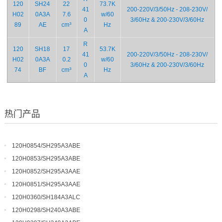
120
SH24
22
73.7K
41
200-220V/3/50Hz - 208-230V/
H02
0A3A
7.6
w/60
0
3/60Hz & 200-230V/3/60Hz
89
AE
cm³
Hz
A
R
120
SH18
17
53.7K
41
200-220V/3/50Hz - 208-230V/
H02
0A3A
0.2
w/60
0
3/60Hz & 200-230V/3/60Hz
74
BF
cm³
Hz
A
热门产品
120H0854/SH295A3ABE
120H0853/SH295A3ABE
120H0852/SH295A3AAE
120H0851/SH295A3AAE
120H0360/SH184A3ALC
120H0298/SH240A3ABE