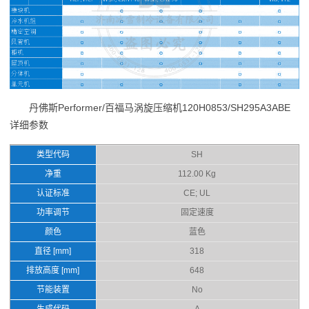
丹佛斯Performer/百福马涡旋压缩机120H0853/SH295A3ABE
详细参数
类型代码
SH
净重
112.00 Kg
认证标准
CE; UL
功率调节
固定速度
颜色
蓝色
直径 [mm]
318
排放高度 [mm]
648
节能装置
No
生成代码
A