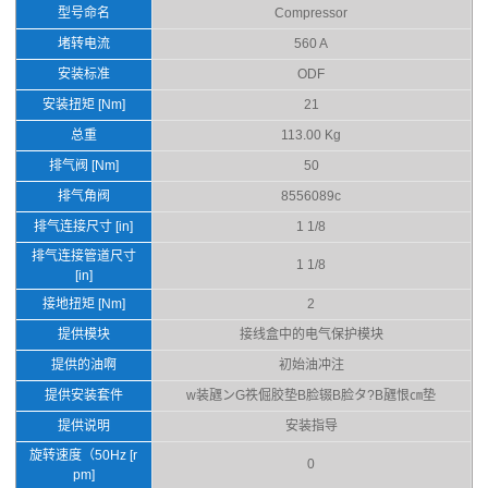
型号命名
Compressor
堵转电流
560 A
安装标准
ODF
安装扭矩 [Nm]
21
总重
113.00 Kg
排气阀 [Nm]
50
排气角阀
8556089c
排气连接尺寸 [in]
1 1/8
排气连接管道尺寸
1 1/8
[in]
接地扭矩 [Nm]
2
提供模块
接线盒中的电气保护模块
提供的油啊
初始油冲注
提供安装套件
w装甅ンG祑倔胶垫B脸辍B脸タ?B甅恨㎝垫
提供说明
安装指导
旋转速度（50Hz [r
0
pm]