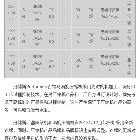
工
120
SH29
S
27
88.
铜
电器保护模
业
H08
5A3A
-
H
6.2
5
焊
块/24V ac
包
52
AE
装
120
SH29
电器保护模
单
S
27
88.
铜
H08
5A3A
-
块/115/230
包
H
6.2
5
焊
53
BE
V
装
工
120
SH29
电器保护模
S
27
88.
铜
业
H08
5A3A
-
块/115/230
H
6.2
5
焊
包
54
BE
V
装
丹佛斯Performer/百福马涡旋压缩机采用先进的机加工、装配和
工艺过程控制技术。在对压缩机产品和工厂自身进行设计时，优先考
虑了高标准的可靠性和过程控制。这些严格保证了压缩机产品的高
效，可靠和低噪音水准。
丹佛斯活塞压缩机和涡旋压缩机自2015年12月起开始采用全新
铭牌，同时，压缩机产品品牌和品牌标识也有所调整。铭牌的更新对
客户及最终用户的影响不大：技术内容没有变动。