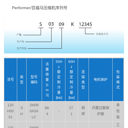
Performer/百福马压缩机序列号
50H
60H
活
z
z
塞
额
额
连
包
排
类
型号
定
定
接
装
货号
量
电机保护
型
编码
制
制
类
格
[c
冷
冷
型
式
m
量
量
3]
[kw]
[kw]
120
SH09
单
S
88.
27.
铜
内置过载保
H00
0A3A
-
包
H
4
1
焊
护器
01
LC
装
工