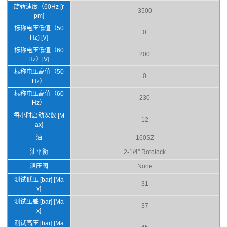
旋转速度（60Hz [r
3500
pm]
标称电压低值（50
0
Hz) [V]
标称电压低值（60
200
Hz）[V]
标称电压高值（50
0
Hz）
标称电压高值（60
230
Hz）
每小时启动次数 [M
12
ax]
油
160SZ
油平衡
2-1/4'' Rotolock
泄压阀
None
测试低压 [bar] [Ma
31
x]
测试压差 [bar] [Ma
37
x]
测试高压 [bar] [Ma