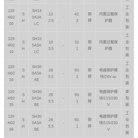
工
120
SH14
S
13
42.
铜
内置过载保
业
H02
0A3A
-
H
2.9
3
焊
护器
包
00
LC
装
工
120
SH10
S
10
32.
铜
内置过载保
业
H02
5A3A
-
H
3.5
1
焊
护器
包
10
LC
装
工
120
SH30
S
28
93.
铜
电器保护模
业
H02
0A3A
-
H
5.5
1
焊
块/24V ac
包
34
AE
装
120
SH30
电器保护模
单
S
28
93.
铜
H02
0A3A
-
块/115/230
包
H
5.5
1
焊
35
BE
V
装
工
120
SH30
电器保护模
S
28
93.
铜
业
H02
0A3A
-
块/115/230
H
5.5
1
焊
包
36
BE
V
装