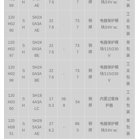
H
7.6
7
焊
块/24V ac
89
AE
装
工
120
SH24
S
22
73.
铜
电器保护模
业
H02
0A3A
-
H
7.6
7
焊
块/24V ac
包
90
AE
装
120
SH24
电器保护模
单
S
22
73.
铜
H02
0A3A
-
块/115/230
包
H
7.6
7
焊
97
BE
V
装
工
120
SH24
电器保护模
S
22
73.
铜
业
H02
0A3A
-
块/115/230
H
7.6
7
焊
包
98
BE
V
装
工
120
SH18
S
17
39.
铜
内置过载保
业
H03
4A3A
54
H
0.3
8
焊
护器
包
60
LC
装
120
SH29
单
S
27
88.
铜
电器保护模
H08
5A3A
-
包
H
6.2
5
焊
块/24V ac
51
AE
装