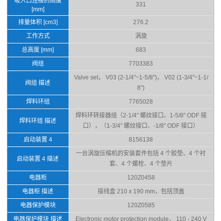
吸入口连接的高度
331
[mm]
排量体积 [cm3]
276.2
工作方式
涡旋
总高度 [mm]
683
阀组
7703383
Valve set， V03 (2-1/4"~1-5/8")， V02 (1-3/4"~1-1/
阀组 描述
8")
焊料环组
7765028
焊料环转接器组（2-1/4" 螺纹接口、1-5/8" ODF 接
焊料环组 描述
口），（1-3/4" 螺纹接口、-1/8" ODF 接口）
启动装置 4
8156138
一台涡旋压缩机的安装套件包括 4 个胶垫、4 个衬
启动装置 4 描述
套、4 个螺栓、4 个垫片
电器柜
120Z0458
电器柜 描述
接线盒 210 x 190 mm，包括顶盖
电器保护模块
120Z0585
电器保护模块 描述
Electronic motor protection module， 110 - 240 V