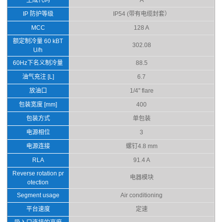
IP 防护等级
IP54 (带有电缆封套）
MCC
128 A
额定制冷量 60 kBT
302.08
U/h
60Hz下名义制冷量
88.5
油气充注 [L]
6.7
放油口
1/4'' flare
包装宽度 [mm]
400
包装方式
单包装
电源相位
3
电源连接
螺钉4.8 mm
RLA
91.4 A
Reverse rotation pr
电器模块
otection
Segment usage
Air conditioning
平台速度
定速