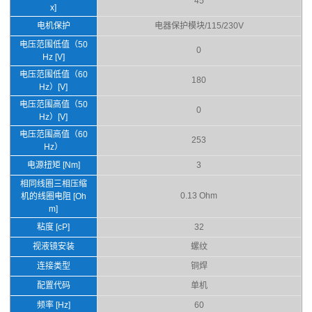
45
x]
电机保护
电器保护模块/115/230V
电压范围低值（50
0
Hz [V]
电压范围低值（60
180
Hz）[V]
电压范围高值（50
0
Hz）[V]
电压范围高值（60
253
Hz）
电源扭矩 [Nm]
3
相同线圈三相压缩
0.13 Ohm
机的线圈电阻 [Oh
m]
粘度 [cP]
32
视液镜安装
螺纹
连接类型
铜焊
配置代码
单机
频率 [Hz]
60