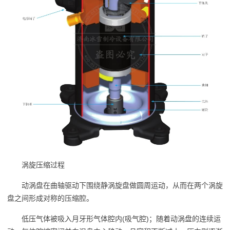
涡旋压缩过程
动涡盘在曲轴驱动下围绕静涡旋盘做圆周运动，从而在两个涡旋
盘之间形成对称的压缩腔。
低压气体被吸入月牙形气体腔内(吸气腔)；随着动涡盘的连续运