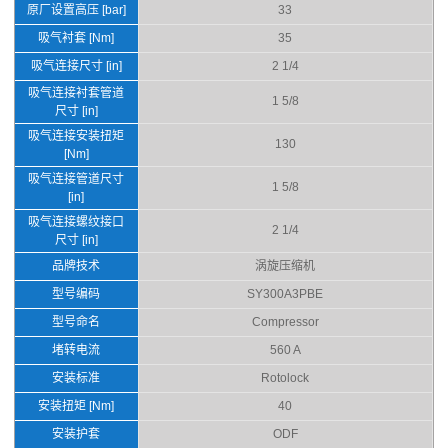
原厂设置高压 [bar]
33
吸气衬套 [Nm]
35
吸气连接尺寸 [in]
2 1/4
吸气连接衬套管道
1 5/8
尺寸 [in]
吸气连接安装扭矩
130
[Nm]
吸气连接管道尺寸
1 5/8
[in]
吸气连接螺纹接口
2 1/4
尺寸 [in]
品牌技术
涡旋压缩机
型号编码
SY300A3PBE
型号命名
Compressor
堵转电流
560 A
安装标准
Rotolock
安装扭矩 [Nm]
40
安装护套
ODF