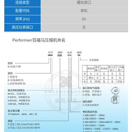
连接类型
螺纹接口
配置代码
单机
频率 [Hz]
60
高压仪表接口
无
Performer/百福马压缩机命名