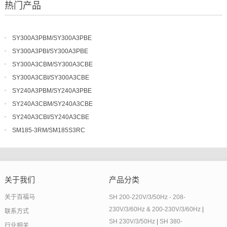
热门产品
SY300A3PBM/SY300A3PBE
SY300A3PBI/SY300A3PBE
SY300A3CBM/SY300A3CBE
SY300A3CBI/SY300A3CBE
SY240A3PBM/SY240A3PBE
SY240A3CBM/SY240A3CBE
SY240A3CBI/SY240A3CBE
SM185-3RM/SM185S3RC
关于我们
产品分类
关于百福马
SH 200-220V/3/50Hz - 208-
230V/3/60Hz & 200-230V/3/60Hz
|
联系方式
SH 230V/3/50Hz
|
SH 380-
行业相关