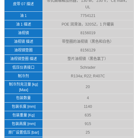
带式曲轴箱加热器， 130 W， 230 V， CE mark，
皮带 07 描述
UL
油 1
7754121
油 1 描述
POE 润滑油，320SZ，1 升罐装
油视镜
8156019
油视镜 描述
带垫圈的油视镜（黑色和白色）
油视镜垫圈
8156129
油视镜垫圈 描述
垫片油视镜（黑色氯丁）
低压仪表接口
Schrader
制冷剂
R134a; R22; R407C
制冷剂充注量 [kg]
20
[Max]
包装数量
4
包装长度 [mm]
1140
包装重量 [Kg]
635
包装高度 [mm]
915
原厂设置低压 [bar]
25