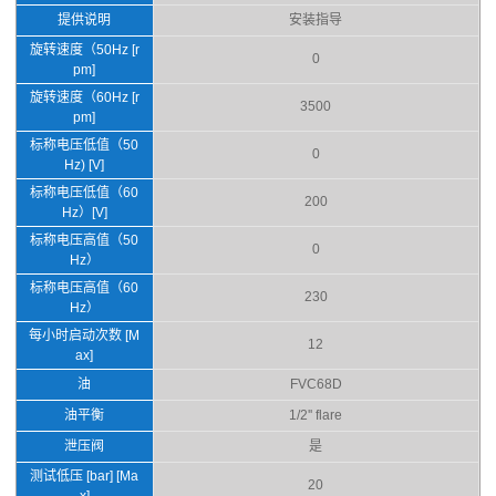
提供说明
安装指导
旋转速度（50Hz [r
0
pm]
旋转速度（60Hz [r
3500
pm]
标称电压低值（50
0
Hz) [V]
标称电压低值（60
200
Hz）[V]
标称电压高值（50
0
Hz）
标称电压高值（60
230
Hz）
每小时启动次数 [M
12
ax]
油
FVC68D
油平衡
1/2'' flare
泄压阀
是
测试低压 [bar] [Ma
20
x]