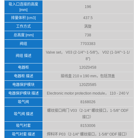
吸入口连接的高度
196
[mm]
排量体积 [cm3]
437.5
工作方式
涡旋
总高度 [mm]
738
阀组
7703383
Valve set， V03 (2-1/4"~1-5/8")， V02 (1-3/4"~1-1/
阀组 描述
8")
电器柜
120Z0458
电器柜 描述
接线盒 210 x 190 mm，包括顶盖
电器保护模块
120Z0585
电器保护模块 描述
Electronic motor protection module， 110 - 240 V
吸气阀
8168026
螺纹接口阀门 V03（2-1/4" 螺纹接口，1-5/8" ODF
吸气阀 描述
接口）
吸气衬套
8153006
吸气衬套 描述
焊料环 P03（2-1/4" 螺纹接口，1-5/8" ODF 接口）