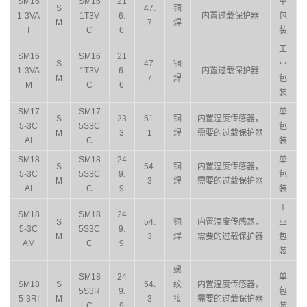
SM16
SM16
21
单
S
47.
铜
1-3VA
1T3V
6.
内置过载保护器
包
M
7
焊
I
C
6
装
工
SM16
SM16
21
S
47.
铜
业
1-3VA
1T3V
6.
内置过载保护器
M
7
焊
包
M
C
6
装
SM17
SM17
单
S
23
51.
铜
内置温度传感器，
5-3C
5S3C
包
M
3
1
焊
需要的过载保护器
AI
C
装
SM18
SM18
24
单
S
54.
铜
内置温度传感器，
5-3C
5S3C
9.
包
M
3
焊
需要的过载保护器
AI
C
9
装
工
SM18
SM18
24
S
54.
铜
内置温度传感器，
业
5-3C
5S3C
9.
M
3
焊
需要的过载保护器
包
AM
C
9
装
螺
SM18
24
单
SM18
S
54.
纹
内置温度传感器，
5S3R
9.
包
5-3RI
M
3
接
需要的过载保护器
C
9
装