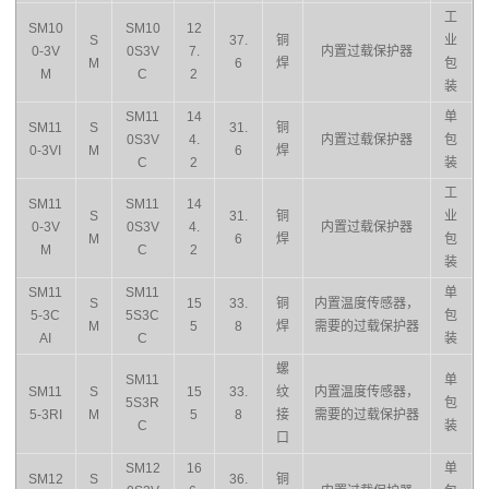
工
SM10
SM10
12
S
37.
铜
业
0-3V
0S3V
7.
内置过载保护器
M
6
焊
包
M
C
2
装
SM11
14
单
SM11
S
31.
铜
0S3V
4.
内置过载保护器
包
0-3VI
M
6
焊
C
2
装
工
SM11
SM11
14
S
31.
铜
业
0-3V
0S3V
4.
内置过载保护器
M
6
焊
包
M
C
2
装
SM11
SM11
单
S
15
33.
铜
内置温度传感器，
5-3C
5S3C
包
M
5
8
焊
需要的过载保护器
AI
C
装
螺
SM11
单
SM11
S
15
33.
纹
内置温度传感器，
5S3R
包
5-3RI
M
5
8
接
需要的过载保护器
C
装
口
SM12
16
单
SM12
S
36.
铜