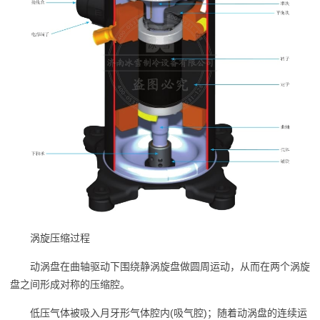
涡旋压缩过程
动涡盘在曲轴驱动下围绕静涡旋盘做圆周运动，从而在两个涡旋
盘之间形成对称的压缩腔。
低压气体被吸入月牙形气体腔内(吸气腔)；随着动涡盘的连续运