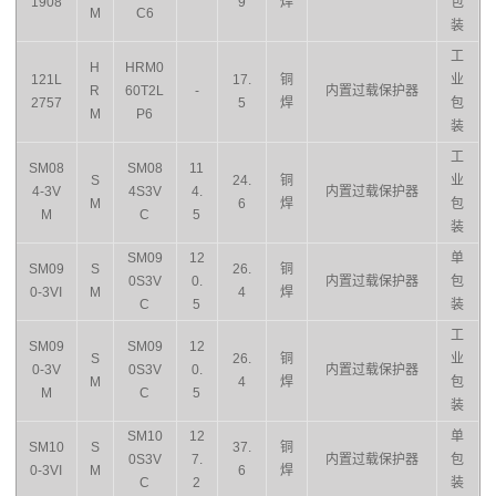
1908
9
焊
包
M
C6
装
工
H
HRM0
121L
17.
铜
业
R
60T2L
-
内置过载保护器
2757
5
焊
包
M
P6
装
工
SM08
SM08
11
S
24.
铜
业
4-3V
4S3V
4.
内置过载保护器
M
6
焊
包
M
C
5
装
SM09
12
单
SM09
S
26.
铜
0S3V
0.
内置过载保护器
包
0-3VI
M
4
焊
C
5
装
工
SM09
SM09
12
S
26.
铜
业
0-3V
0S3V
0.
内置过载保护器
M
4
焊
包
M
C
5
装
SM10
12
单
SM10
S
37.
铜
0S3V
7.
内置过载保护器
包
0-3VI
M
6
焊
C
2
装