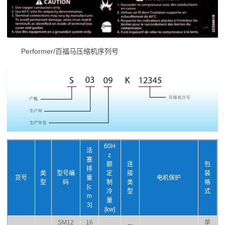
Performer/百福马压缩机序列号
60H
活
z
塞
额
连
包
排
类
型号编
定
接
装
货号
量
电机保护
型
码
制
类
格
[c
冷
型
式
m
量
3]
[kw]
SM12
16
单