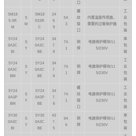
口
螺
工
SM18
SM18
24
S
54.
纹
内置温度传感器，
业
5-3R
5S3R
9.
M
3
接
需要的过载保护器
包
M
C
9
口
装
SY24
SY24
34
单
S
74.
铜
电器保护模块/11
0A3C
0A3C
7.
包
Y
1
焊
5/230V
BI
BE
8
装
工
SY24
SY24
34
S
74.
铜
电器保护模块/11
业
0A3C
0A3C
7.
Y
1
焊
5/230V
包
BM
BE
8
装
螺
工
SY24
SY24
34
S
74.
纹
电器保护模块/11
业
0A3P
0A3P
7.
Y
1
接
5/230V
包
BM
BE
8
口
装
SY30
SY30
43
单
S
94.
铜
电器保护模块/11
0A3C
0A3C
7.
包
Y
6
焊
5/230V
BI
BE
5
装