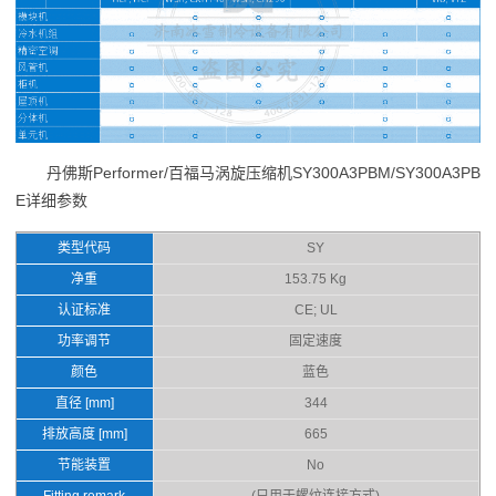
丹佛斯Performer/百福马涡旋压缩机SY300A3PBM/SY300A3PB
E详细参数
类型代码
SY
净重
153.75 Kg
认证标准
CE; UL
功率调节
固定速度
颜色
蓝色
直径 [mm]
344
排放高度 [mm]
665
节能装置
No
Fitting remark
(只用于螺纹连接方式)