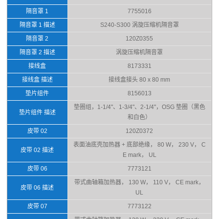
隔音罩 1
7755016
隔音罩 1 描述
S240-S300 涡旋压缩机隔音罩
隔音罩 2
120Z0355
隔音罩 2 描述
涡旋压缩机隔音罩
接线盒
8173331
接线盒 描述
接线盒接头 80 x 80 mm
垫片组件
8156013
垫圈组，1-1/4"、1-3/4"、2-1/4"，OSG 垫圈（黑色
垫片组件 描述
和白色）
皮带 02
120Z0372
表面油底壳加热器 + 底部绝缘， 80 W， 230 V， C
皮带 02 描述
E mark， UL
皮带 06
7773121
带式曲轴箱加热器， 130 W， 110 V， CE mark，
皮带 06 描述
UL
皮带 07
7773122