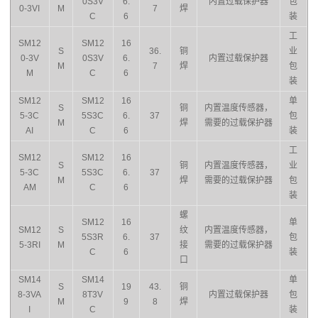
0S3V
6.
内置过载保护器
包
0-3VI
M
7
焊
C
6
装
工
SM12
SM12
16
S
36.
铜
业
0-3V
0S3V
6.
内置过载保护器
M
7
焊
包
M
C
6
装
SM12
SM12
16
单
S
铜
内置温度传感器，
5-3C
5S3C
6.
37
包
M
焊
需要的过载保护器
AI
C
6
装
工
SM12
SM12
16
S
铜
内置温度传感器，
业
5-3C
5S3C
6.
37
M
焊
需要的过载保护器
包
AM
C
6
装
螺
SM12
16
单
SM12
S
纹
内置温度传感器，
5S3R
6.
37
包
5-3RI
M
接
需要的过载保护器
C
6
装
口
SM14
SM14
单
S
19
43.
铜
8-3VA
8T3V
内置过载保护器
包
M
9
8
焊
I
C
装