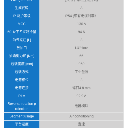
生成代码
A
IP 防护等级
IP54 (带有电缆封套）
MCC
130 A
60Hz下名义制冷量
94.6
油气充注 [L]
8
放油口
1/4'' flare
油均衡力矩 [Nm]
66
包装宽度 [mm]
950
包装方式
工业包装
电源相位
3
电源连接
螺钉4.8 mm
RLA
92.9 A
Reverse rotation p
电器模块
rotection
Segment usage
Air conditioning
平台速度
定速