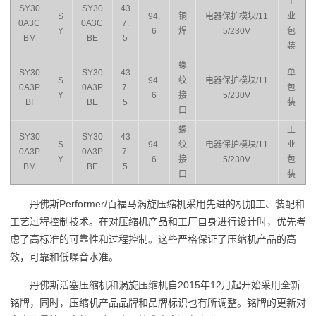
工
SY30
SY30
43
S
94.
铜
电器保护模块/11
业
0A3C
0A3C
7.
Y
6
焊
5/230V
包
BM
BE
5
装
螺
SY30
SY30
43
单
S
94.
纹
电器保护模块/11
0A3P
0A3P
7.
包
Y
6
接
5/230V
BI
BE
5
装
口
螺
工
SY30
SY30
43
S
94.
纹
电器保护模块/11
业
0A3P
0A3P
7.
Y
6
接
5/230V
包
BM
BE
5
口
装
丹佛斯Performer/百福马涡旋压缩机采用先进的机加工、装配和
工艺过程控制技术。在对压缩机产品和工厂自身进行设计时，优先考
虑了高标准的可靠性和过程控制。这些严格保证了压缩机产品的高
效，可靠和低噪音水准。
丹佛斯活塞压缩机和涡旋压缩机自2015年12月起开始采用全新
铭牌，同时，压缩机产品品牌和品牌标识也有所调整。铭牌的更新对