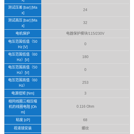
测试压差 [bar] [Ma
24
x]
测试高压 [bar] [Ma
32
x]
电机保护
电器保护模块/115/230V
电压范围低值（50
0
Hz [V]
电压范围低值（60
180
Hz）[V]
电压范围高值（50
0
Hz）[V]
电压范围高值（60
253
Hz）
电源扭矩 [Nm]
3
相同线圈三相压缩
0.116 Ohm
机的线圈电阻 [Oh
m]
粘度 [cP]
68
视液镜安装
螺纹