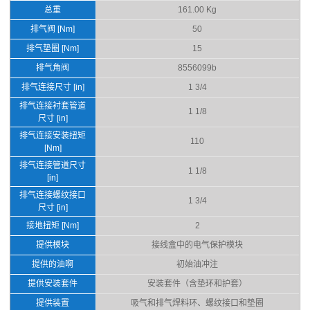
总重
161.00 Kg
排气阀 [Nm]
50
排气垫圈 [Nm]
15
排气角阀
8556099b
排气连接尺寸 [in]
1 3/4
排气连接衬套管道
1 1/8
尺寸 [in]
排气连接安装扭矩
110
[Nm]
排气连接管道尺寸
1 1/8
[in]
排气连接螺纹接口
1 3/4
尺寸 [in]
接地扭矩 [Nm]
2
提供模块
接线盒中的电气保护模块
提供的油啊
初始油冲注
提供安装套件
安装套件（含垫环和护套）
提供装置
吸气和排气焊料环、螺纹接口和垫圈